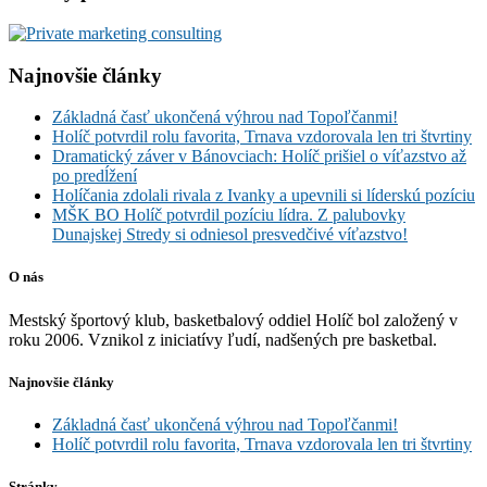
Najnovšie články
Základná časť ukončená výhrou nad Topoľčanmi!
Holíč potvrdil rolu favorita, Trnava vzdorovala len tri štvrtiny
Dramatický záver v Bánovciach: Holíč prišiel o víťazstvo až
po predĺžení
Holíčania zdolali rivala z Ivanky a upevnili si líderskú pozíciu
MŠK BO Holíč potvrdil pozíciu lídra. Z palubovky
Dunajskej Stredy si odniesol presvedčivé víťazstvo!
O nás
Mestský športový klub, basketbalový oddiel Holíč bol založený v
roku 2006. Vznikol z iniciatívy ľudí, nadšených pre basketbal.
Najnovšie články
Základná časť ukončená výhrou nad Topoľčanmi!
Holíč potvrdil rolu favorita, Trnava vzdorovala len tri štvrtiny
Stránky