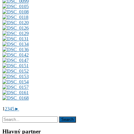
1
2
3
4
5
►
Hlavný partner