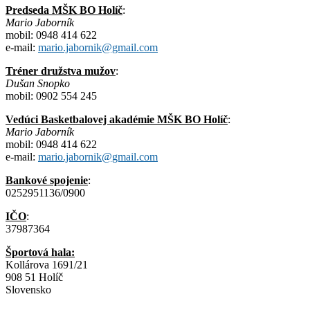
Predseda MŠK BO Holíč
:
Mario Jaborník
mobil: 0948 414 622
e-mail:
mario.jabornik@gmail.com
Tréner družstva mužov
:
Dušan Snopko
mobil: 0902 554 245
Vedúci Basketbalovej akadémie MŠK BO Holíč
:
Mario Jaborník
mobil: 0948 414 622
e-mail:
mario.jabornik@gmail.com
Bankové spojenie
:
0252951136/0900
IČO
:
37987364
Športová hala:
Kollárova 1691/21
908 51 Holíč
Slovensko