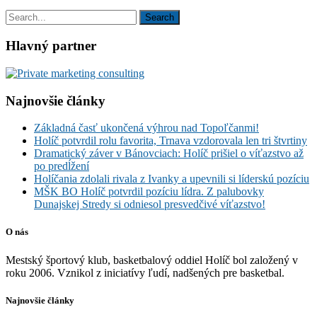
Hlavný partner
Najnovšie články
Základná časť ukončená výhrou nad Topoľčanmi!
Holíč potvrdil rolu favorita, Trnava vzdorovala len tri štvrtiny
Dramatický záver v Bánovciach: Holíč prišiel o víťazstvo až
po predĺžení
Holíčania zdolali rivala z Ivanky a upevnili si líderskú pozíciu
MŠK BO Holíč potvrdil pozíciu lídra. Z palubovky
Dunajskej Stredy si odniesol presvedčivé víťazstvo!
O nás
Mestský športový klub, basketbalový oddiel Holíč bol založený v
roku 2006. Vznikol z iniciatívy ľudí, nadšených pre basketbal.
Najnovšie články