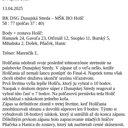
13.04.2025
BK DSG Dunajská Streda – MŠK BO Holíč
58 : 77 (polčas 37 : 40)
Body + zostava Holíč:
Hanusek 24, Gavaľa 23, Otčenáš 12, Snopko 11, Burský 5,
Mihaliska 2, Došek, Pňaček, Hanic
Tréner: Marenčík Ľ.
Holíčania odohrali svoje posledné tohtosezónne stretnutie na
palubovke Dunajskej Stredy. V zápase už o veľa nešlo, kedže
Holíčania už nemali šancu postúpiť do Final-4. Napriek tomu však
chceli obidve družstva ukončiť sezónu víťazstvom.
Prvá štvrtina vyšla lepšie Holíču, ktorý ju vyhral o 10 bodov.
Naopak v druhom dejstve súper z Dunajskej Stredy reagoval a
vyhral túto časť o 7 bodov. Na polčasovú prestávku teda Holíč
odchádzal s náskokom jedného koša.
Zápas sa definitívne zlomil v tretej štvrtine, keď Holíčania
zmobilozovali obranu a dovolili súperovi len 9 bodov. Týmto si
vybudovali 18-bodový náskok, ktorý si ustrážili až do konca zápasu.
Dôležitým prvkom zápasu bolo zapracovanie mladých hráčov
Pňačeka a Hanica do zostavy, ktorý tak nazbierali cenné skúsenosti.