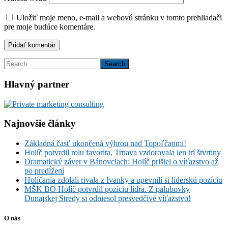
Uložiť moje meno, e-mail a webovú stránku v tomto prehliadači
pre moje budúce komentáre.
Hlavný partner
Najnovšie články
Základná časť ukončená výhrou nad Topoľčanmi!
Holíč potvrdil rolu favorita, Trnava vzdorovala len tri štvrtiny
Dramatický záver v Bánovciach: Holíč prišiel o víťazstvo až
po predĺžení
Holíčania zdolali rivala z Ivanky a upevnili si líderskú pozíciu
MŠK BO Holíč potvrdil pozíciu lídra. Z palubovky
Dunajskej Stredy si odniesol presvedčivé víťazstvo!
O nás