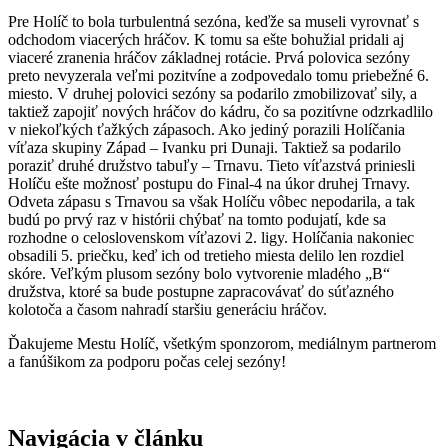
Pre Holíč to bola turbulentná sezóna, keďže sa museli vyrovnať s
odchodom viacerých hráčov. K tomu sa ešte bohužial pridali aj
viaceré zranenia hráčov základnej rotácie. Prvá polovica sezóny
preto nevyzerala veľmi pozitvíne a zodpovedalo tomu priebežné 6.
miesto. V druhej polovici sezóny sa podarilo zmobilizovať sily, a
taktiež zapojiť nových hráčov do kádru, čo sa pozitívne odzrkadlilo
v niekoľkých ťažkých zápasoch. Ako jediný porazili Holíčania
víťaza skupiny Západ – Ivanku pri Dunaji. Taktiež sa podarilo
poraziť druhé družstvo tabuľy – Trnavu. Tieto víťazstvá priniesli
Holíču ešte možnosť postupu do Final-4 na úkor druhej Trnavy.
Odveta zápasu s Trnavou sa však Holíču vôbec nepodarila, a tak
budú po prvý raz v histórii chýbať na tomto podujatí, kde sa
rozhodne o celoslovenskom víťazovi 2. ligy. Holíčania nakoniec
obsadili 5. priečku, keď ich od tretieho miesta delilo len rozdiel
skóre. Veľkým plusom sezóny bolo vytvorenie mladého „B“
družstva, ktoré sa bude postupne zapracovávať do súťazného
kolotoča a časom nahradí staršiu generáciu hráčov.
Ďakujeme Mestu Holíč, všetkým sponzorom, mediálnym partnerom
a fanúšikom za podporu počas celej sezóny!
Navigácia v článku