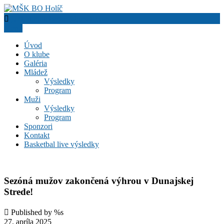
juniori.holicbasket@gmail.com
MŠK BO Holíč
Menu
Úvod
O klube
Galéria
Mládež
Výsledky
Program
Muži
Výsledky
Program
Sponzori
Kontakt
Basketbal live výsledky
Sezóná mužov zakončená výhrou v Dunajskej
Strede!
Published by %s
27. apríla 2025